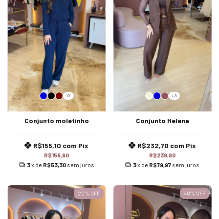
+2
+3
Conjunto moletinho
Conjunto Helena
R$155,10
com
Pix
R$232,70
com
Pix
R$159,90
R$239,90
3
x de
R$53,30
sem juros
3
x de
R$79,97
sem juros
20
%
OFF
40
%
OFF