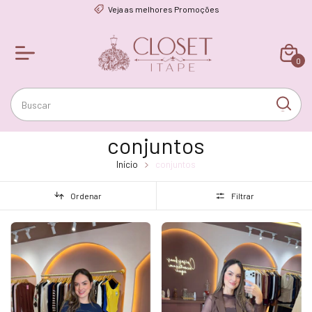
Veja as melhores Promoções
0
conjuntos
Início
conjuntos
Ordenar
Filtrar