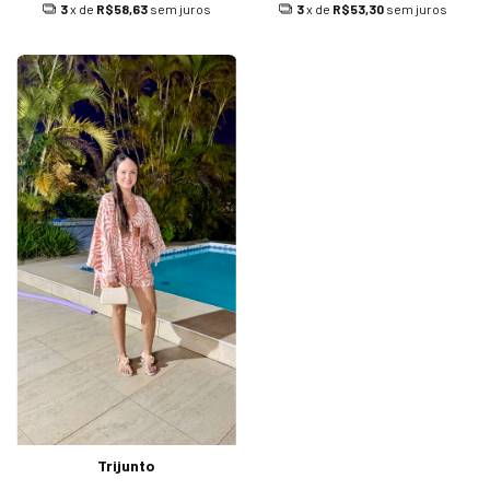
3
x de
R$58,63
sem juros
3
x de
R$53,30
sem juros
Trijunto