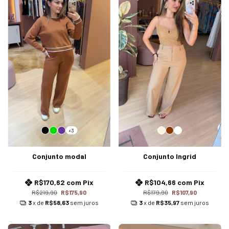
+3
Conjunto modal
Conjunto Ingrid
R$170,62
com
Pix
R$104,66
com
Pix
R$219,90
R$175,90
R$179,90
R$107,90
3
x de
R$58,63
sem juros
3
x de
R$35,97
sem juros