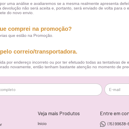
or uma análise e avaliaremos se a mesma realmente apresenta defeit
 devolução não será aceita e, portanto, será enviado de volta para o e
rete do novo envio.
que comprei na promoção?
rias que estão na Promoção.
pelo correio/transportadora.
a por endereço incorreto ou por ter efetuado todas as tentativas de en
 cobrado novamente, então tenham bastante atenção no momento de pre
Veja mais Produtos
Entre em co
Início
(15) 99638-
r