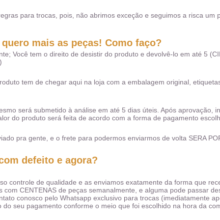
gras para trocas, pois, não abrimos exceção e seguimos a risca um 
o quero mais as peças! Como faço?
e; Você tem o direito de desistir do produto e devolvê-lo em até 5 (CI
)
oduto tem de chegar aqui na loja com a embalagem original, etiquetas
mo será submetido à análise em até 5 dias úteis. Após aprovação, inic
valor do produto será feita de acordo com a forma de pagamento esco
nviado pra gente, e o frete para podermos enviarmos de volta SERA
 com defeito e agora?
so controle de qualidade e as enviamos exatamente da forma que rec
os com CENTENAS de peças semanalmente, e alguma pode passar desp
ontato conosco pelo Whatsapp exclusivo para trocas (imediatamente ap
o do seu pagamento conforme o meio que foi escolhido na hora da co