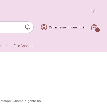
Cadastre-se
|
Fazer login
0
tos
Fale Conosco
hatsapp! Chama a gente no 