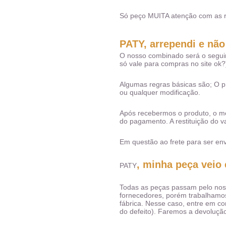
Só peço MUITA atenção com as re
PATY, arrependi e nã
O nosso combinado será o seguint
só vale para compras no site ok?
Algumas regras básicas são; O pr
ou qualquer modificação.
Após recebermos o produto, o mes
do pagamento. A restituição do 
Em questão ao frete para ser e
, minha peça veio
PATY
Todas as peças passam pelo nos
fornecedores, porém trabalham
fábrica. Nesse caso, entre em c
do defeito). Faremos a devoluçã