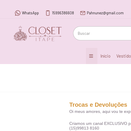
WhatsApp
15996386608
Pahnunez@gmail.com
Início
Vestid
Trocas e Devoluções
Oi meus amores, aqui vou te expl
Criamos um canal EXCLUSIVO para
(15)99813 8160