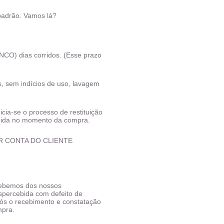
padrão. Vamos lá?
NCO) dias corridos. (Esse prazo 
, sem indícios de uso, lavagem 
ia-se o processo de restituição 
lhida no momento da compra.
 POR CONTA DO CLIENTE
ebemos dos nossos 
ercebida com defeito de 
ós o recebimento e constatação 
mpra.