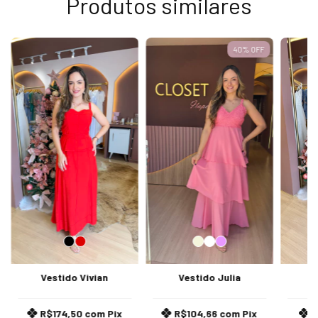
Produtos similares
40
%
OFF
Vestido Vivian
Vestido Julia
V
R$174,50
com
Pix
R$104,66
com
Pix
R