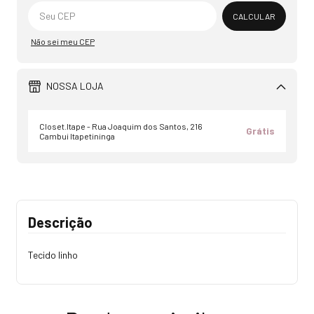
Alterar CEP
CALCULAR
Não sei meu CEP
NOSSA LOJA
Closet.Itape - Rua Joaquim dos Santos, 216
Grátis
Cambui Itapetininga
Descrição
Tecido linho