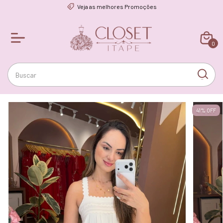
Veja as melhores Promoções
0
41
%
OFF